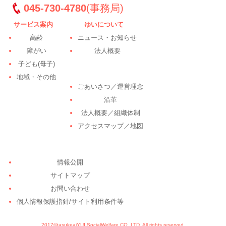
ー
045-730-4780
(事務局)
サービス案内
ゆいについて
シ
高齢
ニュース・お知らせ
ョ
障がい
法人概要
子ども(母子)
ン
地域・その他
ごあいさつ／運営理念
沿革
法人概要／組織体制
アクセスマップ／地図
情報公開
サイトマップ
お問い合わせ
個人情報保護指針/サイト利用条件等
2017©tasukeaiYUI SocialWelfare CO.,LTD. All rights reserved.