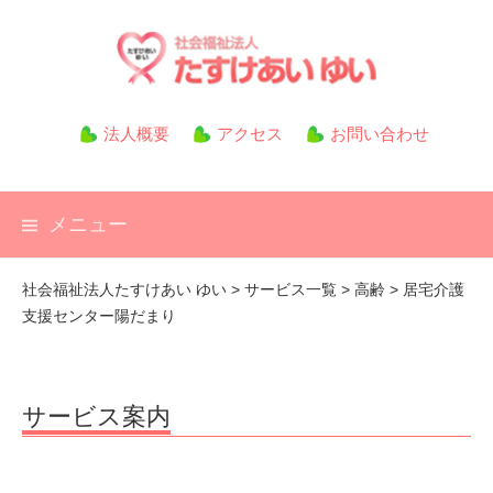
コ
ン
テ
ン
ツ
法人概要
アクセス
お問い合わせ
へ
ス
キ
メニュー
ッ
プ
社会福祉法人たすけあい ゆい
>
サービス一覧
>
高齢
>
居宅介護
支援センター陽だまり
サービス案内