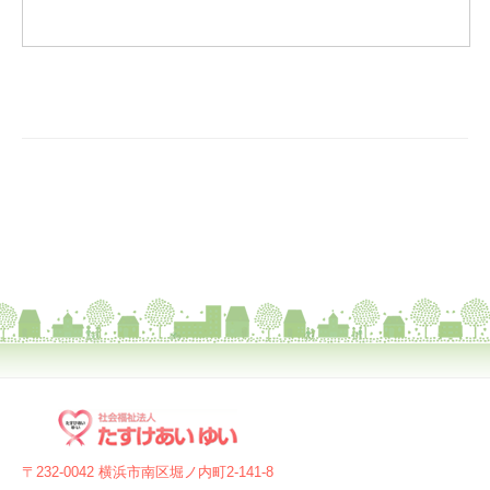
投
稿
ナ
ビ
ゲ
〒232-0042 横浜市南区堀ノ内町2-141-8