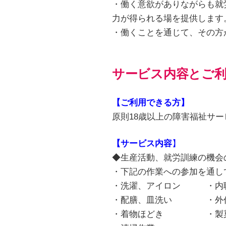
・働く意欲がありながらも就
力が得られる場を提供します
・働くことを通じて、その方
サービス内容とご
【
ご
利用できる方】
原則18歳以上の障害福祉サ
【サービス内容
】
◆生産活動、就労訓練の機会
・下記の作業への参加を通し
・洗濯、アイロン ・内職
・配膳、皿洗い ・外作
・着物ほどき ・製菓材