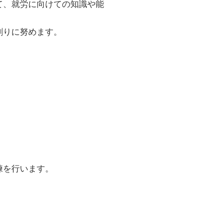
て、就労に向けての知識や能
創りに努めます。
練を行います。
）