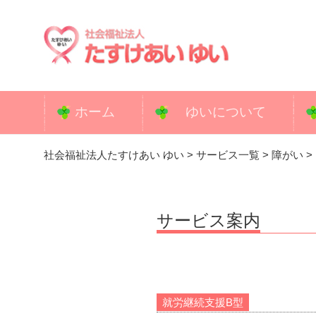
コ
ン
テ
ン
ツ
へ
ホーム
ゆいについて
ス
キ
社会福祉法人たすけあい ゆい
>
サービス一覧
>
障がい
>
ッ
プ
サービス案内
就労継続支援B型