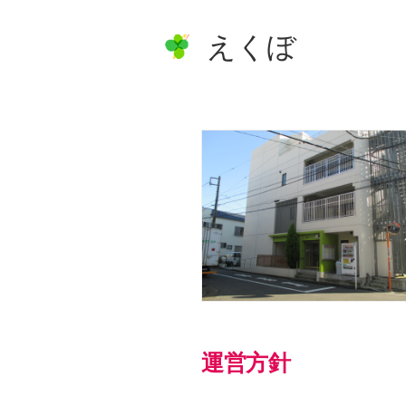
えくぼ
運営方針