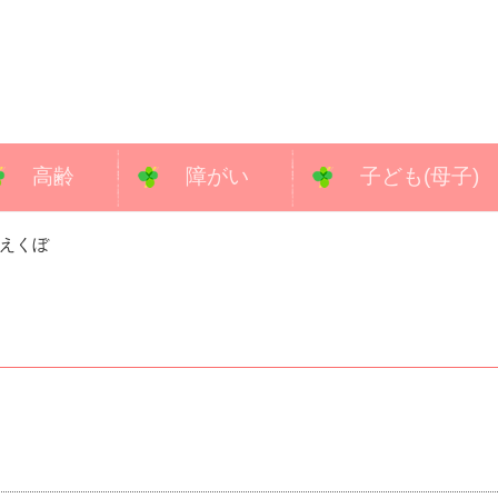
高齢
障がい
子ども(母子)
えくぼ