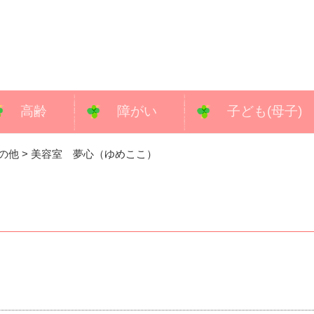
高齢
障がい
子ども(母子)
の他
>
美容室 夢心（ゆめここ）