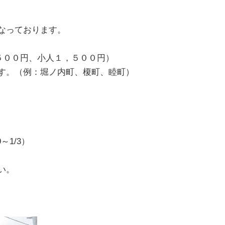
なっております。
，５００円、小人１，５００円）
す。（例：堀ノ内町、榎町、睦町）
～1/3）
い。