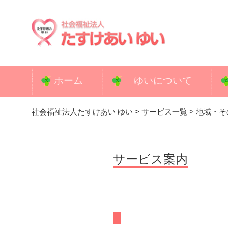
コ
ン
テ
ン
ツ
へ
ホーム
ゆいについて
ス
キ
社会福祉法人たすけあい ゆい
>
サービス一覧
>
地域・そ
ッ
プ
サービス案内