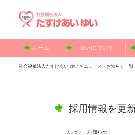
コ
ン
テ
ン
ツ
へ
ホーム
ゆいについて
ス
キ
社会福祉法人たすけあい ゆい
>
ニュース・お知らせ一覧
ッ
プ
採用情報を更
お知らせ
カテゴリ：