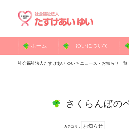
コ
ン
テ
ン
ツ
へ
ホーム
ゆいについて
ス
キ
社会福祉法人たすけあい ゆい
>
ニュース・お知らせ一覧
ッ
プ
さくらんぼの
お知らせ
カテゴリ：