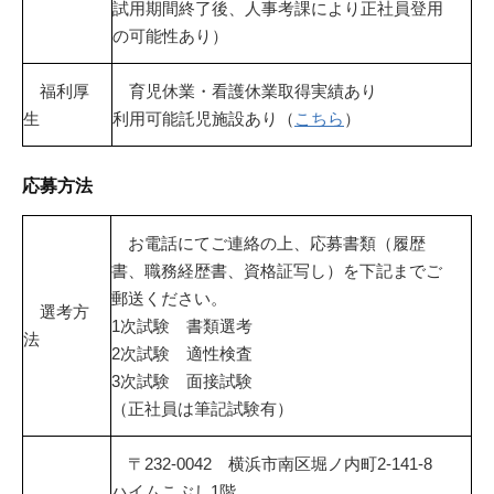
試用期間終了後、人事考課により正社員登用
の可能性あり）
福利厚
育児休業・看護休業取得実績あり
生
利用可能託児施設あり（
こちら
）
応募方法
お電話にてご連絡の上、応募書類（履歴
書、職務経歴書、資格証写し）を下記までご
郵送ください。
選考方
1次試験 書類選考
法
2次試験 適性検査
3次試験 面接試験
（正社員は筆記試験有）
〒232-0042 横浜市南区堀ノ内町2-141-8
ハイムこぶし1階