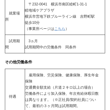
〒232-0041 横浜市南区睦町1-31-1
睦地域ケアプラザ
就業場
横浜市営地下鉄ブルーライン線 吉野町駅
所
徒歩10分
（事業所ページは
こちら
）
試用期
3ヵ月
間
試用期間中の労働条件 同条件
その他労働条件
雇用保険、労災保険、健康保険、厚生年金
保険
交通費全額支給（片道２キロ以上の場合）
労働条件により加入保険、年次有給休暇日数
待遇
は異なります。（※正社員/契約社員につい
て、最初の３ヶ月間は試用期間。